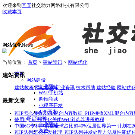
欢迎来到
宜宾
社交动力网络科技有限公司
收藏本页
网站优化
News
当前位置：
首页
>
建站资讯
>
网站优化
首页
建站资讯
网站建设
企业网站
建站教程
网站备案
行业资讯
技术帮助
建站经验
网站优
WAP手机站
购物商城
最新文章
小程序开发
APP开发
PHP怎么接收XML混合内容数据_PHP接收XML混合内
客户案例
使用Python程序化关闭Web浏览器进程教程
企业网站
中国6G专利申请量全球占比超40%位居世界第一 计划在2
商城
PHP队列怎么并发处理_PHP队列并发处理方法及性能优