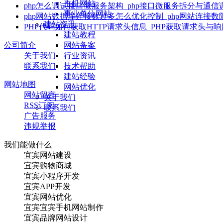
手机网站
php怎么调试接口微服务架构_php接口微服务拆分与通信
事业单位网站
php网站数据库连接数过多怎么优化控制_php网站连接
建站资讯
PHP代码如何获取HTTP请求头信息_PHP获取请求头与
建站教程
公司简介
网站备案
关于我们
行业资讯
联系我们
技术帮助
建站经验
网站地图
网站优化
网站留言
关于我们
RSS订阅
联系我们
广告服务
违规举报
我们能做什么
宜宾网站建设
宜宾购物商城
宜宾小程序开发
宜宾APP开发
宜宾网站优化
宜宾宜宾手机网站制作
宜宾品牌网站设计