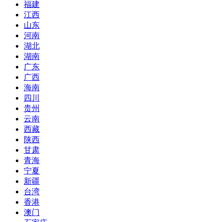
福建
江西
山东
河南
湖北
湖南
广东
广西
海南
四川
贵州
云南
西藏
陕西
甘肃
青海
宁夏
新疆
台湾
香港
澳门